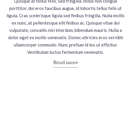
Quisque at tellus felis. Sed fringilla, tellus non congue
i
o
porttitor, dui eros faucibus augue, id lobortis tellus felis ut
n
n
ligula. Cras scelerisque ligula sed finibus fringilla. Nulla mollis
ex nunc, at pellentesque elit finibus ac. Quisque vitae dui
vulputate, convallis nisi interdum, bibendum mauris. Nulla a
dolor eget ex mollis venenatis. Donec ultricies eros vel nibh
ullamcorper commodo. Nunc pretium id leo ut efficitur.
Vestibulum luctus fermentum venenatis.
a
Read more
b
o
u
t
"
B
r
a
z