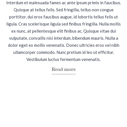
Interdum et malesuada fames ac ante ipsum primis in faucibus.
d
d
Quisque at tellus felis. Sed fringilla, tellus non congue
i
o
porttitor, dui eros faucibus augue, id lobortis tellus felis ut
n
n
ligula. Cras scelerisque ligula sed finibus fringilla. Nulla mollis
ex nunc, at pellentesque elit finibus ac. Quisque vitae dui
vulputate, convallis nisi interdum, bibendum mauris. Nulla a
dolor eget ex mollis venenatis. Donec ultricies eros vel nibh
ullamcorper commodo. Nunc pretium id leo ut efficitur.
Vestibulum luctus fermentum venenatis.
a
Read more
b
o
u
t
"
B
r
a