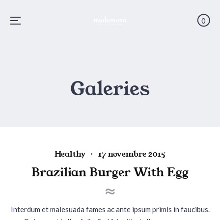
0
Menu
Skip
to
content
Galeries
P
P
Healthy
17 novembre 2015
o
o
Brazilian Burger With Egg
s
s
t
t
e
e
Interdum et malesuada fames ac ante ipsum primis in faucibus.
d
d