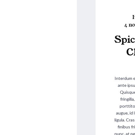
I
P
o
4 n
o
s
Spic
s
t
t
e
C
e
d
i
o
n
Interdum 
ante ipsu
Quisque 
fringill
porttito
augue, id l
ligula. Cra
finibus fr
nunc, at pe