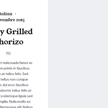
P
talian
ovembre 2015
y Grilled
horizo
d
n
et malesuada fames ac
m primis in faucibus.
at tellus felis. Sed
a, tellus non congue
r, dui eros faucibus
obortis tellus felis ut
s scelerisque ligula sed
ingilla. Nulla mollis ex
llentesque elit finibus