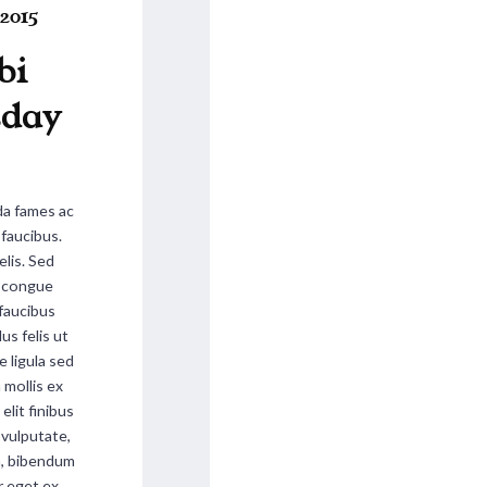
2015
bi
day
a fames ac
 faucibus.
elis. Sed
on congue
 faucibus
lus felis ut
e ligula sed
a mollis ex
elit finibus
 vulputate,
um, bibendum
r eget ex