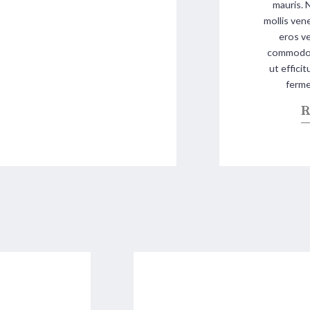
mauris. 
mollis ven
eros ve
commodo. 
ut effici
ferme
R