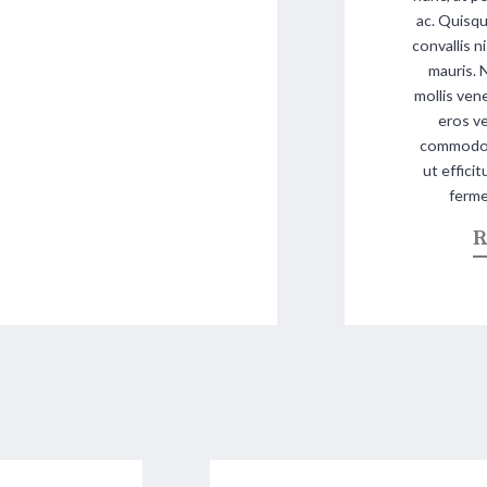
ac. Quisqu
convallis n
mauris. 
mollis ven
eros ve
commodo. 
ut effici
ferme
R