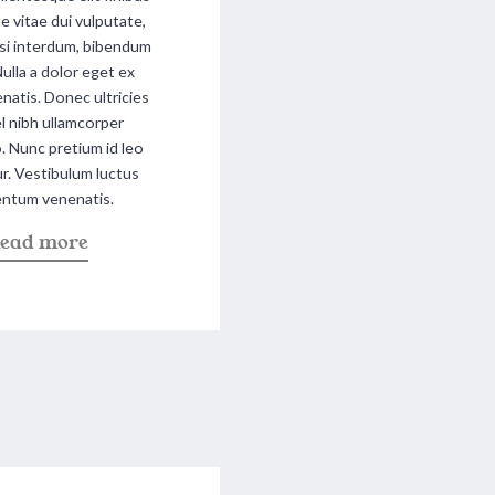
e vitae dui vulputate,
isi interdum, bibendum
Nulla a dolor eget ex
enatis. Donec ultricies
l nibh ullamcorper
Nunc pretium id leo
tur. Vestibulum luctus
ntum venenatis.
a
ead more
b
o
u
t
"
S
p
i
c