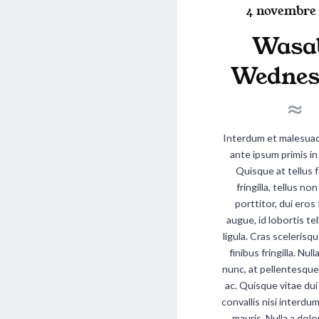
P
o
4 novembre 
o
s
Wasa
s
t
t
e
Wednes
e
d
d
i
o
n
n
Interdum et malesuad
ante ipsum primis in
Quisque at tellus f
fringilla, tellus n
porttitor, dui eros
augue, id lobortis tel
ligula. Cras scelerisqu
finibus fringilla. Null
nunc, at pellentesque 
ac. Quisque vitae dui
convallis nisi interd
mauris. Nulla a dolo