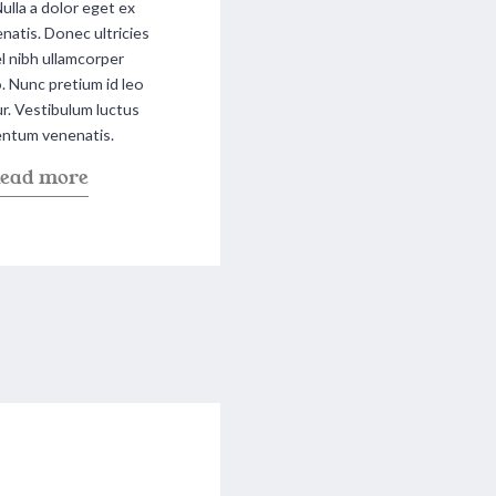
Nulla a dolor eget ex
enatis. Donec ultricies
l nibh ullamcorper
Nunc pretium id leo
tur. Vestibulum luctus
ntum venenatis.
a
ead more
b
o
u
t
"
J
u
l
i
a
C