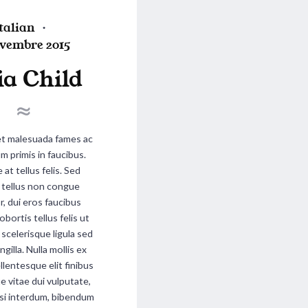
P
talian
ovembre 2015
ia Child
d
et malesuada fames ac
n
m primis in faucibus.
at tellus felis. Sed
a, tellus non congue
r, dui eros faucibus
obortis tellus felis ut
s scelerisque ligula sed
ingilla. Nulla mollis ex
llentesque elit finibus
e vitae dui vulputate,
isi interdum, bibendum