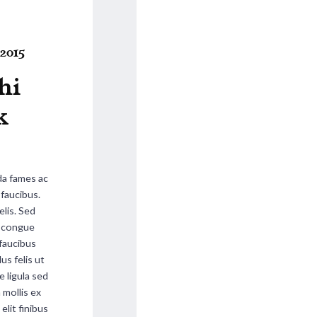
2015
hi
k
a fames ac
 faucibus.
elis. Sed
on congue
 faucibus
lus felis ut
e ligula sed
a mollis ex
elit finibus