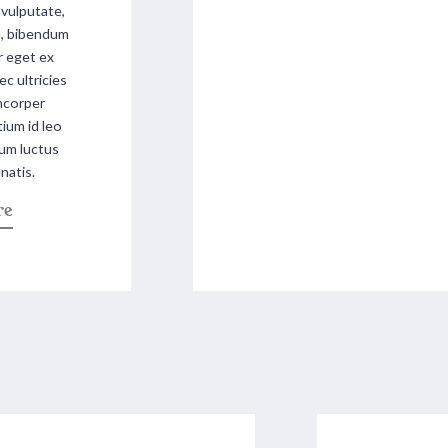
 vulputate,
um, bibendum
r eget ex
c ultricies
amcorper
ium id leo
lum luctus
natis.
a
re
b
o
u
t
"
H
i
b
a