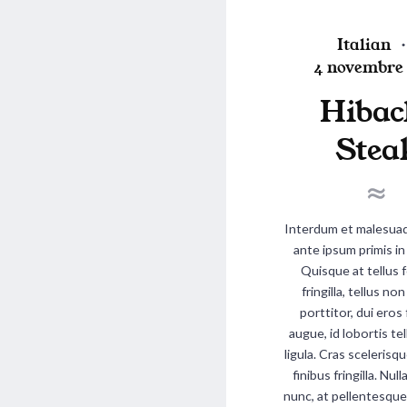
P
Italian
P
o
4 novembre 
o
s
Hibac
s
t
t
e
Stea
e
d
d
i
o
n
n
Interdum et malesuad
ante ipsum primis in
Quisque at tellus f
fringilla, tellus n
porttitor, dui eros
augue, id lobortis tel
ligula. Cras scelerisqu
finibus fringilla. Null
nunc, at pellentesque 