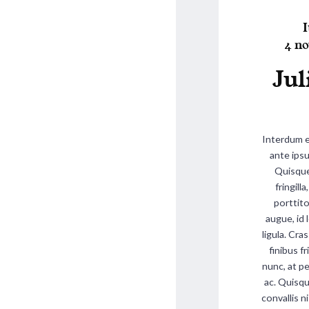
c
h
I
i
P
o
4 n
S
o
s
Jul
t
s
t
e
t
e
a
e
k
d
i
Interdum 
"
o
ante ipsu
n
Quisque 
fringill
porttito
augue, id l
ligula. Cra
finibus fr
nunc, at pe
ac. Quisqu
convallis n