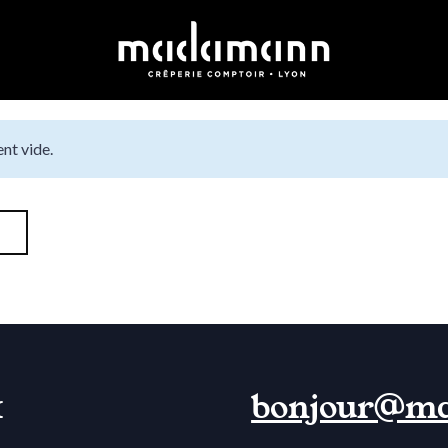
nt vide.
e
1
bonjour@m