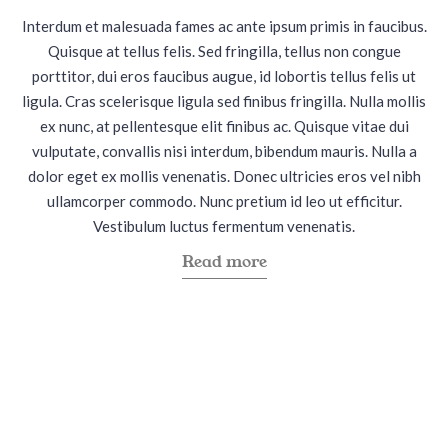
e
e
Interdum et malesuada fames ac ante ipsum primis in faucibus.
d
d
Quisque at tellus felis. Sed fringilla, tellus non congue
i
o
porttitor, dui eros faucibus augue, id lobortis tellus felis ut
n
n
ligula. Cras scelerisque ligula sed finibus fringilla. Nulla mollis
ex nunc, at pellentesque elit finibus ac. Quisque vitae dui
vulputate, convallis nisi interdum, bibendum mauris. Nulla a
dolor eget ex mollis venenatis. Donec ultricies eros vel nibh
ullamcorper commodo. Nunc pretium id leo ut efficitur.
Vestibulum luctus fermentum venenatis.
a
Read more
b
o
u
t
"
C
h