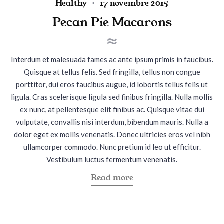
e
P
P
Healthy
17 novembre 2015
n
o
o
Pecan Pie Macarons
S
s
s
t
t
t
e
e
e
Interdum et malesuada fames ac ante ipsum primis in faucibus.
w
d
d
Quisque at tellus felis. Sed fringilla, tellus non congue
"
i
o
porttitor, dui eros faucibus augue, id lobortis tellus felis ut
n
n
ligula. Cras scelerisque ligula sed finibus fringilla. Nulla mollis
ex nunc, at pellentesque elit finibus ac. Quisque vitae dui
vulputate, convallis nisi interdum, bibendum mauris. Nulla a
dolor eget ex mollis venenatis. Donec ultricies eros vel nibh
ullamcorper commodo. Nunc pretium id leo ut efficitur.
Vestibulum luctus fermentum venenatis.
a
Read more
b
o
u