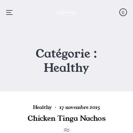
0
Menu
Skip
to
content
Catégorie :
Healthy
P
P
Healthy
17 novembre 2015
o
o
Chicken Tinga Nachos
s
s
t
t