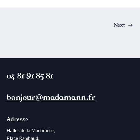
a
t
I
Posts
c
Next
navigation
e
C
r
e
a
m
04 81 91 85 81
"
bonjour@madamann.fr
Adresse
Halles de la Martinière,
Place Rambaud,