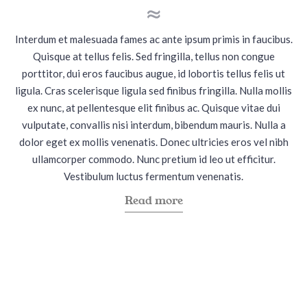
t
t
e
e
Interdum et malesuada fames ac ante ipsum primis in faucibus.
d
d
Quisque at tellus felis. Sed fringilla, tellus non congue
i
o
porttitor, dui eros faucibus augue, id lobortis tellus felis ut
n
n
ligula. Cras scelerisque ligula sed finibus fringilla. Nulla mollis
ex nunc, at pellentesque elit finibus ac. Quisque vitae dui
vulputate, convallis nisi interdum, bibendum mauris. Nulla a
dolor eget ex mollis venenatis. Donec ultricies eros vel nibh
ullamcorper commodo. Nunc pretium id leo ut efficitur.
Vestibulum luctus fermentum venenatis.
a
Read more
b
o
u
t
"
S