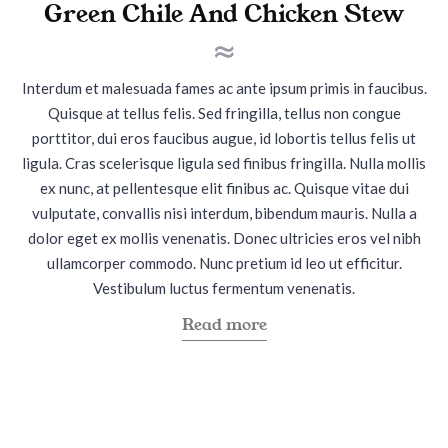
Green Chile And Chicken Stew
s
s
s
"
t
t
e
e
Interdum et malesuada fames ac ante ipsum primis in faucibus.
d
d
Quisque at tellus felis. Sed fringilla, tellus non congue
i
o
porttitor, dui eros faucibus augue, id lobortis tellus felis ut
n
n
ligula. Cras scelerisque ligula sed finibus fringilla. Nulla mollis
ex nunc, at pellentesque elit finibus ac. Quisque vitae dui
vulputate, convallis nisi interdum, bibendum mauris. Nulla a
dolor eget ex mollis venenatis. Donec ultricies eros vel nibh
ullamcorper commodo. Nunc pretium id leo ut efficitur.
Vestibulum luctus fermentum venenatis.
a
Read more
b
o
u
t
"