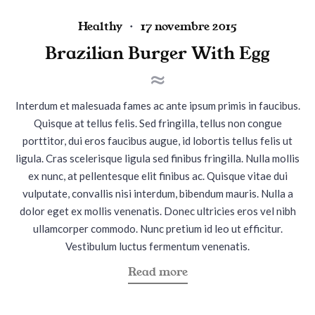
P
P
Healthy
17 novembre 2015
o
o
Brazilian Burger With Egg
s
s
t
t
e
e
Interdum et malesuada fames ac ante ipsum primis in faucibus.
d
d
Quisque at tellus felis. Sed fringilla, tellus non congue
i
o
porttitor, dui eros faucibus augue, id lobortis tellus felis ut
n
n
ligula. Cras scelerisque ligula sed finibus fringilla. Nulla mollis
ex nunc, at pellentesque elit finibus ac. Quisque vitae dui
vulputate, convallis nisi interdum, bibendum mauris. Nulla a
dolor eget ex mollis venenatis. Donec ultricies eros vel nibh
ullamcorper commodo. Nunc pretium id leo ut efficitur.
Vestibulum luctus fermentum venenatis.
a
Read more
b
o