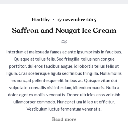
i
t
h
P
P
Healthy
17 novembre 2015
E
o
o
Saffron and Nougat Ice Cream
g
s
s
g
t
t
"
e
e
Interdum et malesuada fames ac ante ipsum primis in faucibus.
d
d
Quisque at tellus felis. Sed fringilla, tellus non congue
i
o
porttitor, dui eros faucibus augue, id lobortis tellus felis ut
n
n
ligula. Cras scelerisque ligula sed finibus fringilla. Nulla mollis
ex nunc, at pellentesque elit finibus ac. Quisque vitae dui
vulputate, convallis nisi interdum, bibendum mauris. Nulla a
dolor eget ex mollis venenatis. Donec ultricies eros vel nibh
ullamcorper commodo. Nunc pretium id leo ut efficitur.
Vestibulum luctus fermentum venenatis.
a
Read more
b