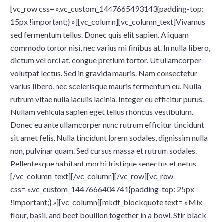
[vc_row css= ».vc_custom_1447665493143{padding-top:
15px !important;} »][vc_column][vc_column_text]Vivamus
sed fermentum tellus. Donec quis elit sapien. Aliquam
commodo tortor nisi, nec varius mi finibus at. In nulla libero,
dictum vel orci at, congue pretium tortor. Ut ullamcorper
volutpat lectus. Sed in gravida mauris. Nam consectetur
varius libero, nec scelerisque mauris fermentum eu. Nulla
rutrum vitae nulla iaculis lacinia. Integer eu efficitur purus.
Nullam vehicula sapien eget tellus rhoncus vestibulum.
Donec eu ante ullamcorper nunc rutrum efficitur tincidunt
sit amet felis. Nulla tincidunt lorem sodales, dignissim nulla
non, pulvinar quam. Sed cursus massa et rutrum sodales.
Pellentesque habitant morbi tristique senectus et netus.
[/vc_column_text][/vc_column][/vc_row][vc_row
css= ».vc_custom_1447666404741{padding-top: 25px
!important;} »][vc_column][mkdf_blockquote text= »Mix
flour, basil, and beef bouillon together in a bowl. Stir black