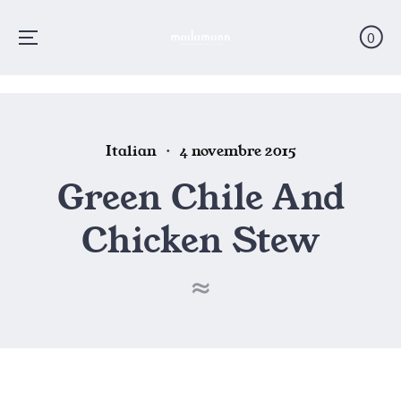
0
Menu
Skip
to
content
Posted
Posted
Italian
4 novembre 2015
in
on
Green Chile And
Chicken Stew