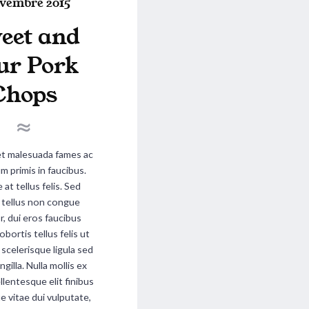
ovembre 2015
eet and
ur Pork
d
Chops
n
et malesuada fames ac
m primis in faucibus.
at tellus felis. Sed
a, tellus non congue
r, dui eros faucibus
obortis tellus felis ut
s scelerisque ligula sed
ingilla. Nulla mollis ex
llentesque elit finibus
e vitae dui vulputate,