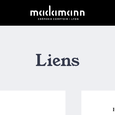
Liens
I