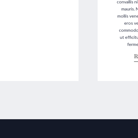
convallis n
mauris. 
mollis ven
eros ve
commodo. 
ut effici
ferme
R