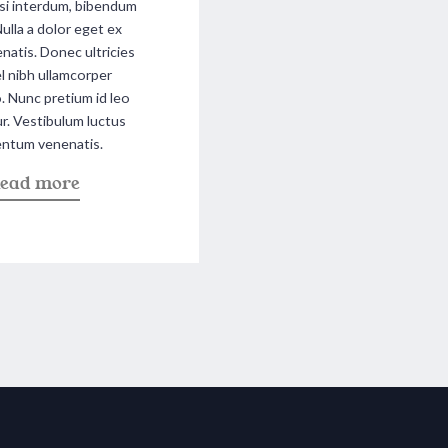
isi interdum, bibendum
Nulla a dolor eget ex
enatis. Donec ultricies
l nibh ullamcorper
Nunc pretium id leo
tur. Vestibulum luctus
ntum venenatis.
a
ead more
b
o
u
t
"
S
w
e
e
t