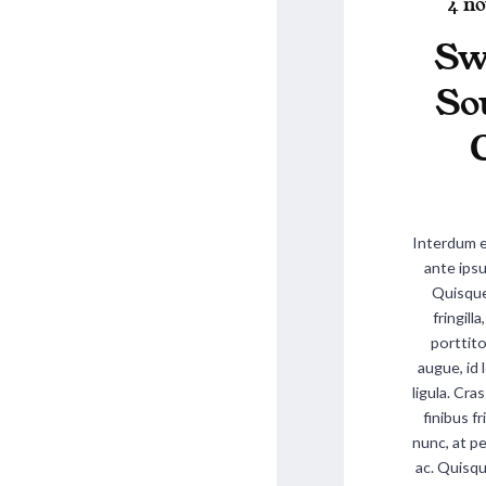
P
o
4 n
o
s
Sw
s
t
t
e
So
e
d
i
o
n
Interdum 
ante ipsu
Quisque 
fringill
porttito
augue, id l
ligula. Cra
finibus fr
nunc, at pe
ac. Quisqu