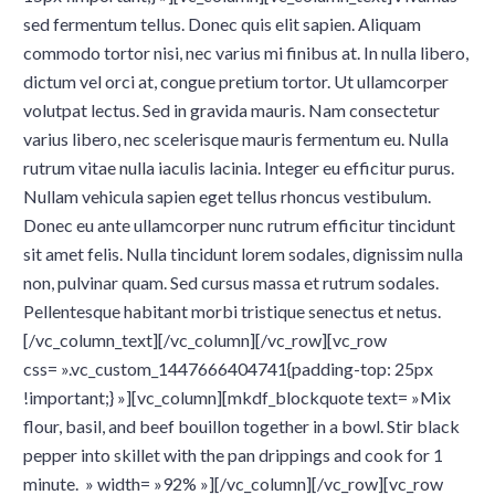
sed fermentum tellus. Donec quis elit sapien. Aliquam
commodo tortor nisi, nec varius mi finibus at. In nulla libero,
dictum vel orci at, congue pretium tortor. Ut ullamcorper
volutpat lectus. Sed in gravida mauris. Nam consectetur
varius libero, nec scelerisque mauris fermentum eu. Nulla
rutrum vitae nulla iaculis lacinia. Integer eu efficitur purus.
Nullam vehicula sapien eget tellus rhoncus vestibulum.
Donec eu ante ullamcorper nunc rutrum efficitur tincidunt
sit amet felis. Nulla tincidunt lorem sodales, dignissim nulla
non, pulvinar quam. Sed cursus massa et rutrum sodales.
Pellentesque habitant morbi tristique senectus et netus.
[/vc_column_text][/vc_column][/vc_row][vc_row
css= ».vc_custom_1447666404741{padding-top: 25px
!important;} »][vc_column][mkdf_blockquote text= »Mix
flour, basil, and beef bouillon together in a bowl. Stir black
pepper into skillet with the pan drippings and cook for 1
minute. » width= »92% »][/vc_column][/vc_row][vc_row