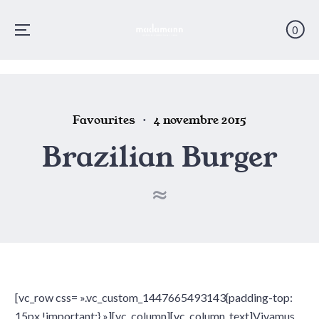
0
Menu
Skip
to
content
Posted
Posted
Favourites
4 novembre 2015
in
on
Brazilian Burger
[vc_row css= ».vc_custom_1447665493143{padding-top:
15px !important;} »][vc_column][vc_column_text]Vivamus