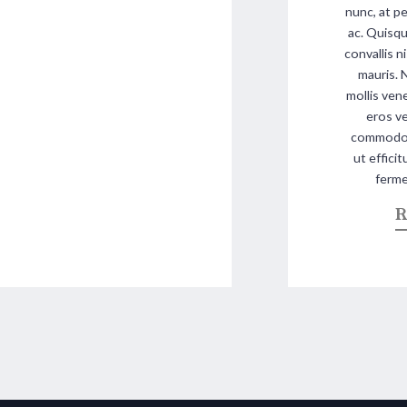
nunc, at pe
ac. Quisqu
convallis n
mauris. 
mollis ven
eros ve
commodo. 
ut effici
ferme
R