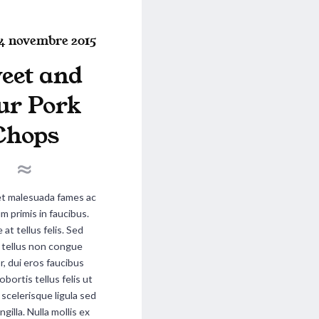
P
4 novembre 2015
o
eet and
s
t
ur Pork
e
Chops
d
o
n
et malesuada fames ac
m primis in faucibus.
at tellus felis. Sed
a, tellus non congue
r, dui eros faucibus
obortis tellus felis ut
s scelerisque ligula sed
ingilla. Nulla mollis ex