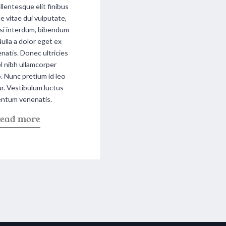
llentesque elit finibus
e vitae dui vulputate,
isi interdum, bibendum
Nulla a dolor eget ex
enatis. Donec ultricies
l nibh ullamcorper
Nunc pretium id leo
tur. Vestibulum luctus
ntum venenatis.
a
ead more
b
o
u
t
"
S
w
e