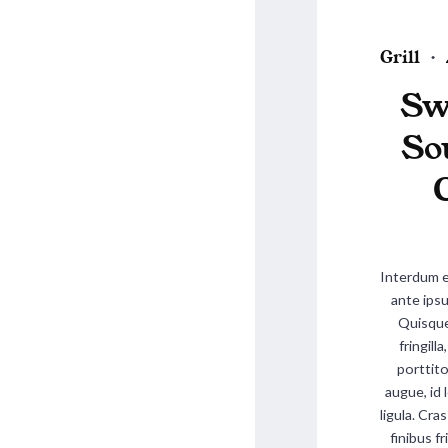
P
Grill
o
Sw
s
t
So
e
d
i
n
Interdum 
ante ipsu
Quisque 
fringill
porttito
augue, id l
ligula. Cra
finibus fr