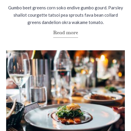
e
e
Gumbo beet greens corn soko endive gumbo gourd. Parsley
d
d
shallot courgette tatsoi pea sprouts fava bean collard
i
o
greens dandelion okra wakame tomato.
n
n
a
Read more
b
o
u
t
"
O
u
r
a
p
p
r
o
a