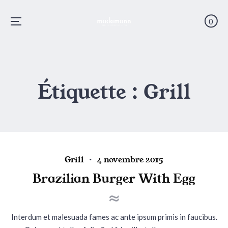
0
Menu
Skip
to
content
Étiquette :
Grill
P
P
Grill
4 novembre 2015
o
o
Brazilian Burger With Egg
s
s
t
t
e
e
Interdum et malesuada fames ac ante ipsum primis in faucibus.
d
d