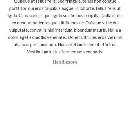
Quisque at tellus felis. Sed fringilla, tellus non congue
i
o
porttitor, dui eros faucibus augue, id lobortis tellus felis ut
n
n
ligula. Cras scelerisque ligula sed finibus fringilla. Nulla mollis
ex nunc, at pellentesque elit finibus ac. Quisque vitae dui
vulputate, convallis nisi interdum, bibendum mauris. Nulla a
dolor eget ex mollis venenatis. Donec ultricies eros vel nibh
ullamcorper commodo. Nunc pretium id leo ut efficitur.
Vestibulum luctus fermentum venenatis.
a
Read more
b
o
u
t
"
B
r
a
z