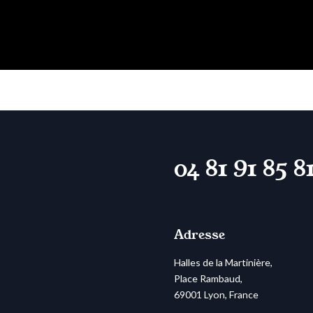
Skip
to
content
0
04 81 91 85 8
Adresse
Halles de la Martinière,
Place Rambaud,
69001 Lyon, France